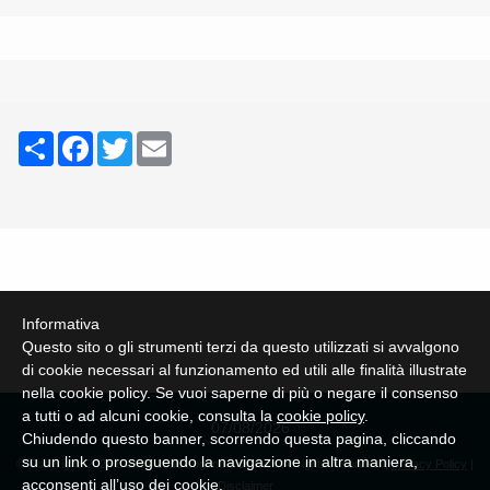
Share
Facebook
Twitter
Email
Informativa
Questo sito o gli strumenti terzi da questo utilizzati si avvalgono
di cookie necessari al funzionamento ed utili alle finalità illustrate
nella cookie policy. Se vuoi saperne di più o negare il consenso
a tutti o ad alcuni cookie, consulta la
cookie policy
.
07/08/2026
Chiudendo questo banner, scorrendo questa pagina, cliccando
su un link o proseguendo la navigazione in altra maniera,
© Copyright 2026 Classe 1953 Lugano e dintorni. All rights reserved. |
Privacy Policy
|
acconsenti all’uso dei cookie.
Disclaimer