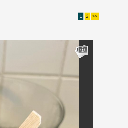
1
2
>>