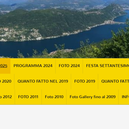
2025
PROGRAMMA 2024
FOTO 2024
FESTA SETTANTESI
 2020
QUANTO FATTO NEL 2019
FOTO 2019
QUANTO FATT
o 2012
FOTO 2011
Foto 2010
Foto Gallery fino al 2009
INF