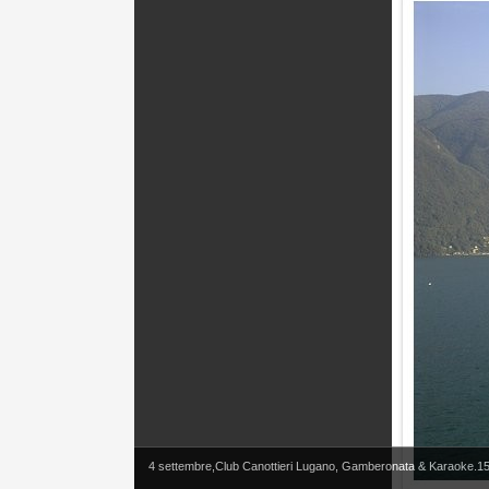
4 settembre,Club Canottieri Lugano, Gamberonata & Karaoke.15 p