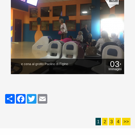
03
...... e cena al grotto Paolino di Figino
Immagini
Share
Facebook
Twitter
Email
1
2
3
4
>>