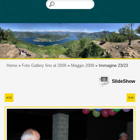
Home
»
Foto Gallery fino al 2009
»
Maggio 2009
» Immagine 23/23
SlideShow
<<
>>