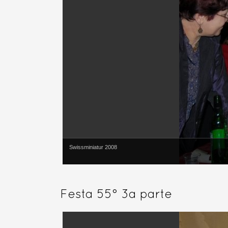
Swissminiatur 2008
Festa 55° 3a parte