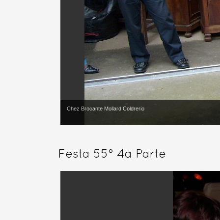
Chez Brocante Mollard Coldrerio
Festa 55° 4a Parte