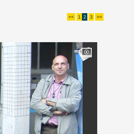
<<
1
2
3
>>