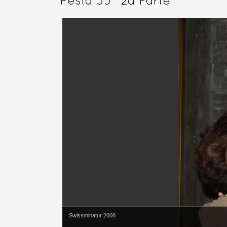
Festa 55° 2a Parte
Swissminatur 2008